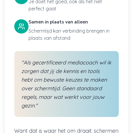
Je doet het goed, ook als het niet
perfect gaat
Samen in plaats van alleen
Schermtijd kan verbinding brengen in
plaats van afstand
"Als gecertificeerd mediacoach wil ik
zorgen dat jij de kennis en tools
hebt om bewuste keuzes te maken
over schermtijd. Geen standaard
regels, maar wat werkt voor jouw
gezin."
Want dat is waar het om draait: schermen